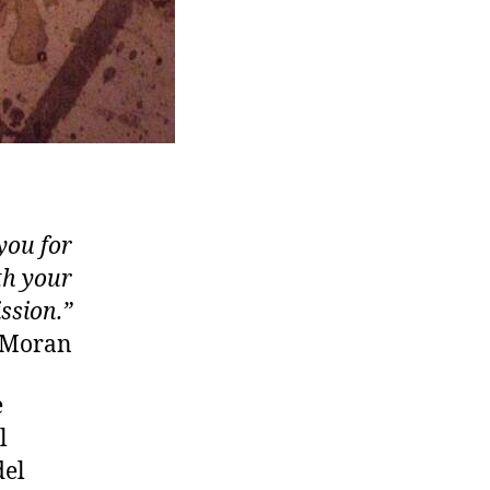
you for
th your
ssion.”
n Moran
e
l
del