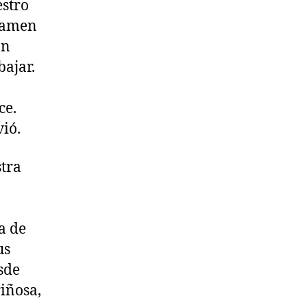
estro
ramen
on
bajar.
ce.
ió.
stra
a de
us
sde
riñosa,