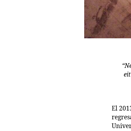
“Ne
ei
El 201
regres
Univer