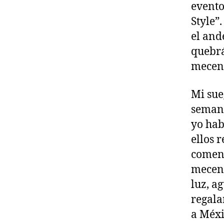
evento
Style”
el and
quebrá
mecena
Mi sue
semana
yo hab
ellos 
comenz
mecena
luz, a
regala
a Méxi