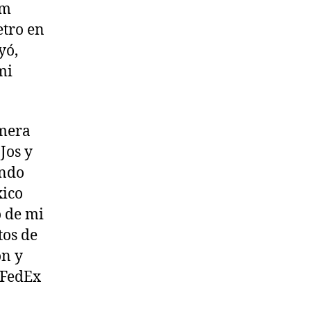
am
etro en
yó,
mi
imera
Jos y
ando
xico
 de mi
tos de
ón y
 FedEx