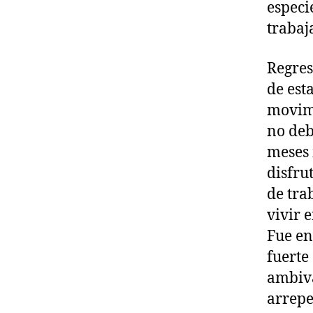
especi
trabaj
Regres
de est
movimo
no deb
meses 
disfru
de tra
vivir 
Fue en
fuerte
ambiva
arrepe