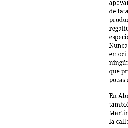
apoyar
de fat
produc
regali
especi
Nunca 
emocio
ningún
que pr
pocas 
En Abr
tambié
Martín
la cal