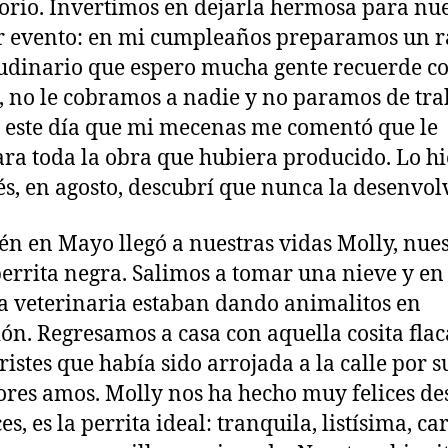
orio. Invertimos en dejarla hermosa para nu
r evento: en mi cumpleaños preparamos un 
udinario que espero mucha gente recuerde c
, no le cobramos a nadie y no paramos de tra
 este día que mi mecenas me comentó que le
a toda la obra que hubiera producido. Lo hi
s, en agosto, descubrí que nunca la desenvolv
n en Mayo llegó a nuestras vidas Molly, nue
perrita negra. Salimos a tomar una nieve y en
a veterinaria estaban dando animalitos en
ón. Regresamos a casa con aquella cosita flac
tristes que había sido arrojada a la calle por s
ores amos. Molly nos ha hecho muy felices de
s, es la perrita ideal: tranquila, listísima, ca