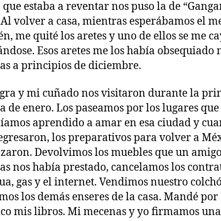
 que estaba a reventar nos puso la de “Gang
. Al volver a casa, mientras esperábamos el m
én, me quité los aretes y uno de ellos se me ca
ndose. Esos aretes me los había obsequiado 
s a principios de diciembre.
gra y mi cuñado nos visitaron durante la pr
 de enero. Los paseamos por los lugares que 
íamos aprendido a amar en esa ciudad y cu
regresaron, los preparativos para volver a Mé
aron. Devolvimos los muebles que un amigo
s nos había prestado, cancelamos los contra
gua, gas y el internet. Vendimos nuestro colch
mos los demás enseres de la casa. Mandé por
co mis libros. Mi mecenas y yo firmamos una