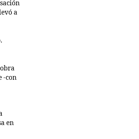
nsación
levó a
.
 obra
e -con
a
sa en