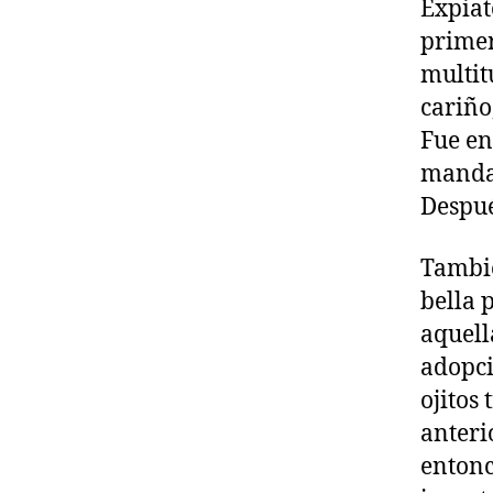
Expiat
prime
multit
cariño
Fue en
mandar
Despué
Tambié
bella 
aquell
adopci
ojitos 
anteri
entonce