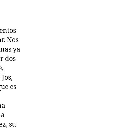
entos
r. Nos
anas ya
r dos
e,
 Jos,
que es
na
la
ez, su