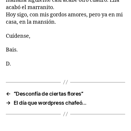
mañana siguiente casi acabé otro cuadro. Ella
acabó el marranito.
Hoy sigo, con mis gordos amores, pero ya en mi
casa, en la mansión.
Cuídense,
Bais.
D.
←
“Desconfía de ciertas flores”
→
El día que wordpress chafeó…