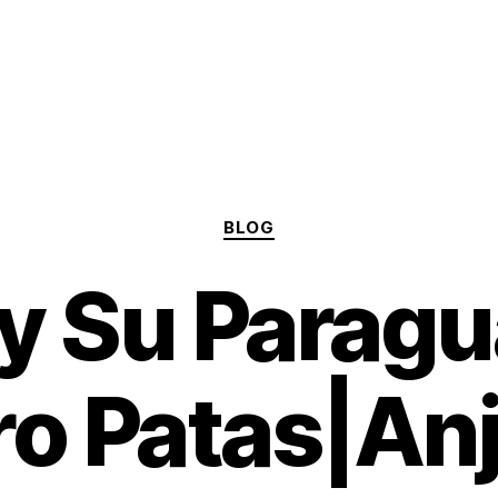
Categories
BLOG
 y Su Paragu
o Patas|An