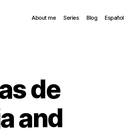
About me
Series
Blog
Español
as de
ja and