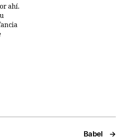
or ahí.
su
fancia
e
Babel
→