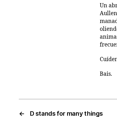
Un abr
Aullen
manada
oliend
animac
frecue
Cuíden
Bais.
←
D stands for many things