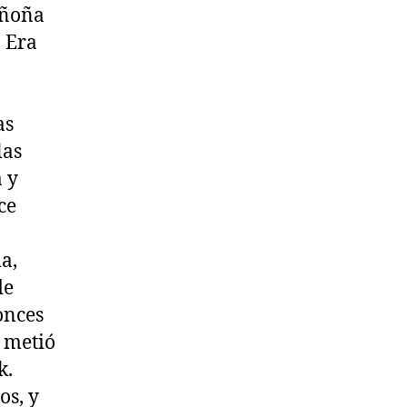
 ñoña
. Era
as
las
a y
ce
a,
de
onces
 metió
k.
os, y