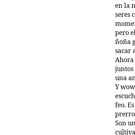
en la 
seres 
moment
pero e
ñoña g
sacar 
Ahora 
juntos
una an
Y wow,
escuch
feo. E
prerro
Son un
cultiva