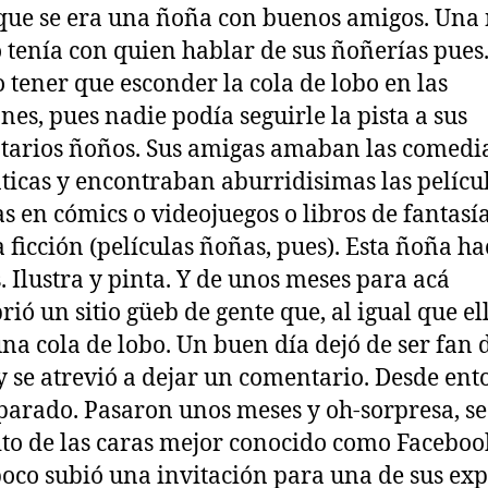
que se era una ñoña con buenos amigos. Una
 tenía con quien hablar de sus ñoñerías pues
 tener que esconder la cola de lobo en las
nes, pues nadie podía seguirle la pista a sus
arios ñoños. Sus amigas amaban las comedi
icas y encontraban aburridisimas las pelícu
s en cómics o videojuegos o libros de fantasí
a ficción (películas ñoñas, pues). Esta ñoña ha
 Ilustra y pinta. Y de unos meses para acá
rió un sitio güeb de gente que, al igual que ell
una cola de lobo. Un buen día dejó de ser fan 
 y se atrevió a dejar un comentario. Desde ent
parado. Pasaron unos meses y oh-sorpresa, se
rito de las caras mejor conocido como Faceboo
oco subió una invitación para una de sus exp