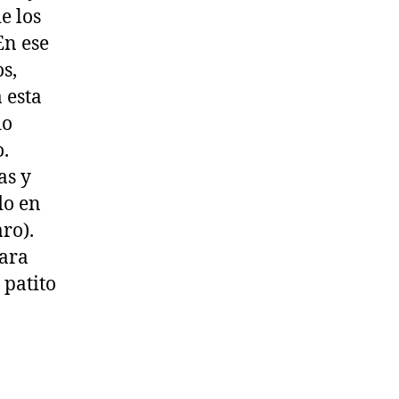
e los
En ese
s,
 esta
do
o.
as y
do en
ro).
para
 patito