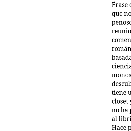
Érase 
que no
penoso
reunio
coment
románt
basada
cienci
monos.
descub
tiene 
closet
no ha 
al lib
Hace p