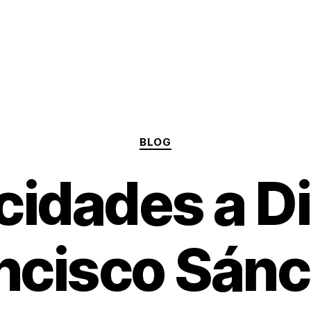
Categories
BLOG
icidades a D
ncisco Sán