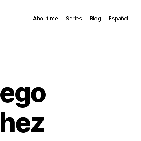
About me
Series
Blog
Español
iego
chez