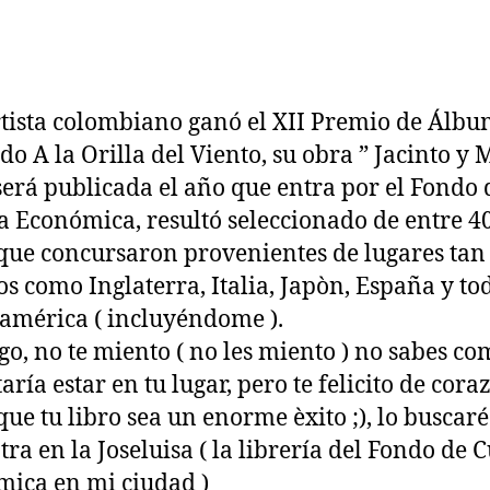
rtista colombiano ganó el XII Premio de Álb
ado A la Orilla del Viento, su obra ” Jacinto y 
 será publicada el año que entra por el Fondo 
a Económica, resultó seleccionado de entre 4
que concursaron provenientes de lugares tan
os como Inglaterra, Italia, Japòn, España y to
américa ( incluyéndome ).
go, no te miento ( no les miento ) no sabes c
aría estar en tu lugar, pero te felicito de cora
que tu libro sea un enorme èxito ;), lo buscaré
tra en la Joseluisa ( la librería del Fondo de 
ica en mi ciudad )