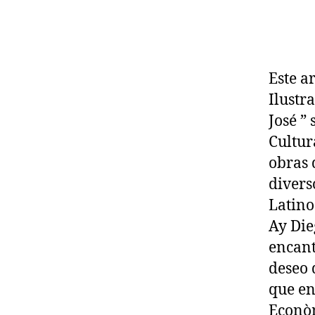
Este a
Ilustr
José ”
Cultur
obras 
divers
Latino
Ay Die
encant
deseo 
que en
Econòm