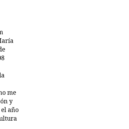
um
María
de
08
da
omo me
zón y
 el año
Cultura