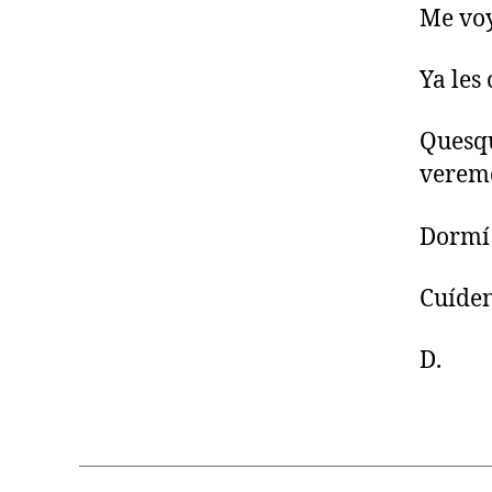
Me voy
Ya les
Quesqu
veremo
Dormí 
Cuíden
D.