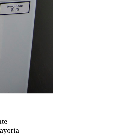
nte
mayoría