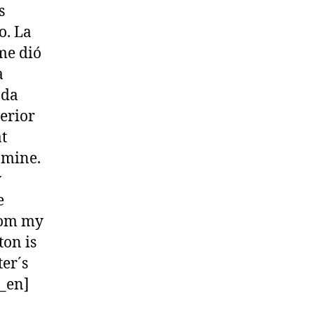
s
o. La
me dió
a
nda
erior
t
s mine.
y
e
from my
on is
er´s
g_en]