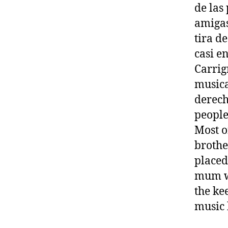
de las
amigas
tira d
casi e
Carrig
musica
derech
people´
Most o
brothe
placed
mum wh
the ke
music 