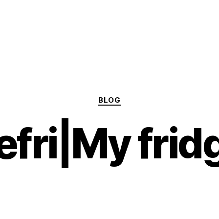
Categories
BLOG
efri|My frid