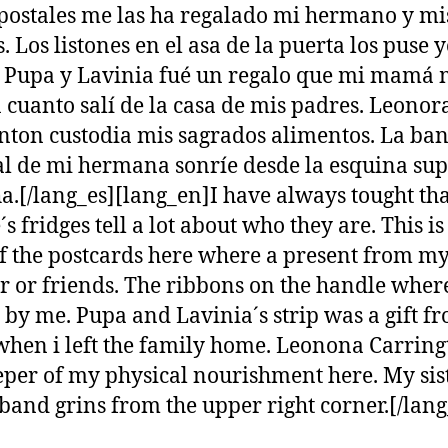
 postales me las ha regalado mi hermano y mi
. Los listones en el asa de la puerta los puse y
e Pupa y Lavinia fué un regalo que mi mamá 
n cuanto salí de la casa de mis padres. Leonor
nton custodia mis sagrados alimentos. La ba
l de mi hermana sonríe desde la esquina sup
a.[/lang_es][lang_en]I have always tought tha
s fridges tell a lot about who they are. This i
f the postcards here where a present from m
r or friends. The ribbons on the handle wher
 by me. Pupa and Lavinia´s strip was a gift 
en i left the family home. Leonona Carringt
eper of my physical nourishment here. My sist
band grins from the upper right corner.[/lan