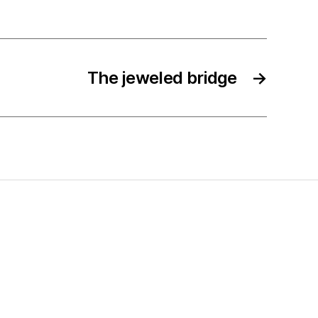
The jeweled bridge
→