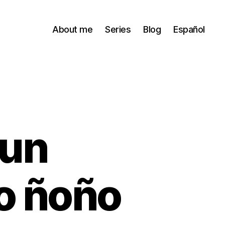
About me
Series
Blog
Español
 un
o ñoño