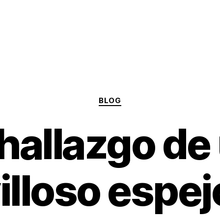
Categories
BLOG
 hallazgo de
illoso espej