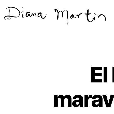
Diana
Martín
El
marav