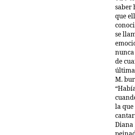
saber 
que el
conoci
se lla
emocio
nunca 
de cua
última
M. bu
“Había
cuando
la que
cantar
Diana 
peinad