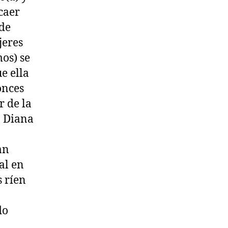
caer
 de
jeres
mos) se
e ella
onces
r de la
. Diana
an
al en
s ríen
do