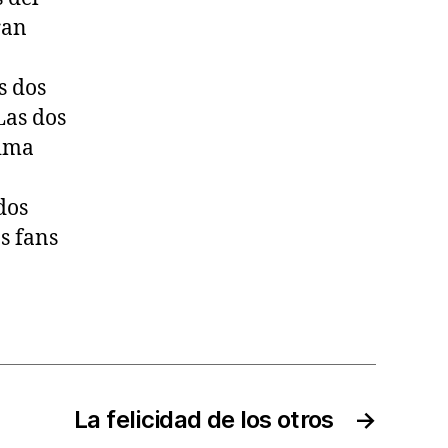
ran
s dos
Las dos
sima
dos
os fans
La felicidad de los otros
→