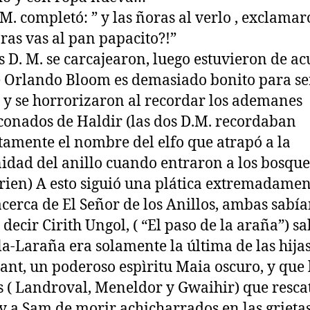
 M.
completó: ” y las ñoras al verlo , exclamar
ras vas al pan papacito?!”
s D. M. se carcajearon, luego estuvieron de a
 Orlando Bloom es demasiado bonito para se
 y se horrorizaron al recordar los ademanes
onados de Haldir (las dos D.M. recordaban
tamente el nombre del elfo que atrapó a la
dad del anillo cuando entraron a los bosque
rien) A esto siguió una plática extremadamen
cerca de El Señor de los Anillos, ambas sabí
 decir Cirith Ungol, ( “El paso de la araña”) s
la-Laraña era solamente la última de las hija
ant, un poderoso espìritu Maia oscuro, y que 
s ( Landroval, Meneldor y Gwaihir) que resca
y a Sam de morir achicharrados en las grietas