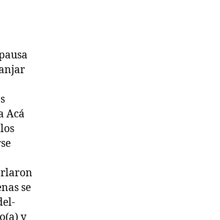
 pausa
manjar
as
da
Acá
llos
rse
arlaron
enas se
del-
o(a) y