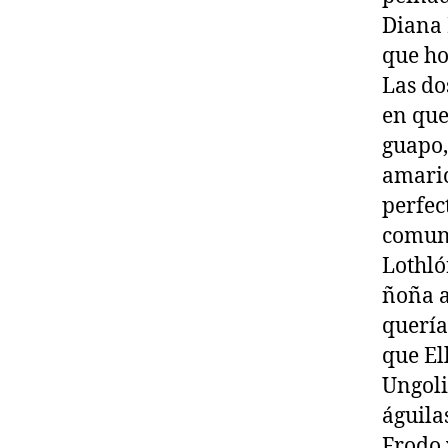
Diana
que ho
Las do
en que
guapo,
amaric
perfec
comuni
Lothló
ñoña a
quería
que El
Ungoli
águila
Frodo 