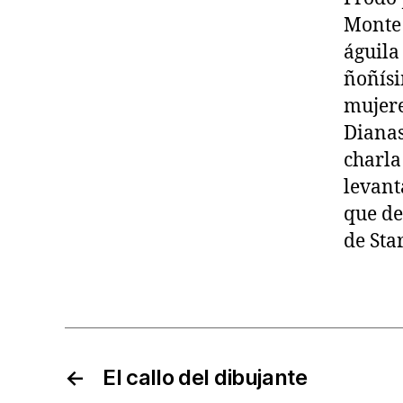
Monte 
águila
ñoñísi
mujere
Dianas
charla
levant
que de
de Sta
←
El callo del dibujante