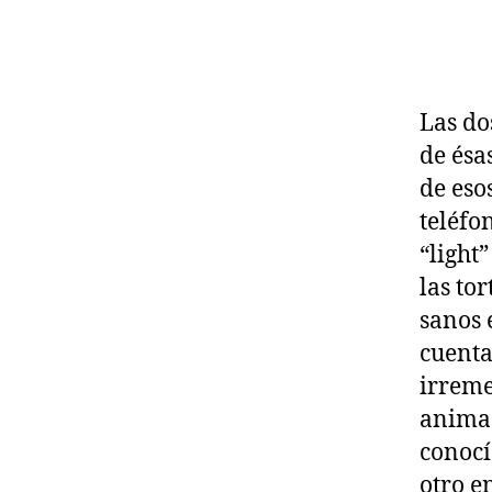
Las do
de ésa
de eso
teléfo
“light
las tor
sanos 
cuenta
irreme
animad
conocí
otro e