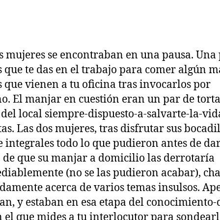
s mujeres se encontraban en una pausa. Una
s que te das en el trabajo para comer algún 
s que vienen a tu oficina tras invocarlos por
no. El manjar en cuestión eran un par de tort
” del local siempre-dispuesto-a-salvarte-la-vi
tas
. Las dos mujeres, tras disfrutar sus bocadi
e integrales todo lo que pudieron antes de da
 de que su manjar a domicilio las derrotaría
diablemente (no se las pudieron acabar), ch
amente acerca de varios temas insulsos. Ap
an, y estaban en esa etapa del conocimiento-
n el que mides a tu interlocutor para sondearl