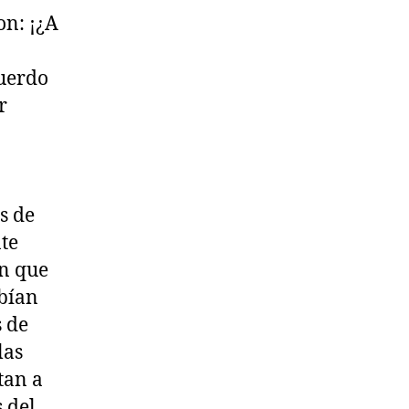
on: ¡¿A
cuerdo
r
s de
te
an que
abían
s de
las
tan a
 del