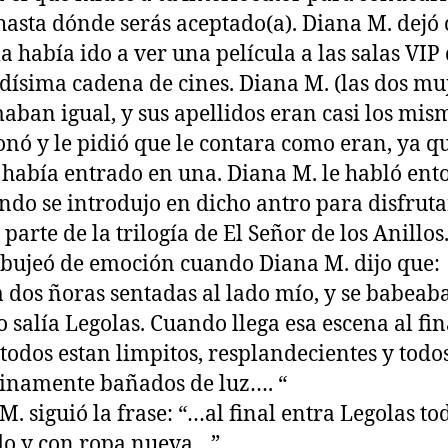
hasta dónde serás aceptado(a).
Diana M.
dejó 
la había ido a ver una película a las salas VIP
dísima cadena de cines. Diana M. (las dos mu
maban igual, y sus apellidos eran casi los mis
nó y le pidió que le contara como eran, ya qu
había entrado en una.
Diana M.
le habló ent
ndo se introdujo en dicho antro para disfruta
 parte de la trilogía de El Señor de los Anillos
rbujeó de emoción cuando
Diana M.
dijo que:
 dos ñoras sentadas al lado mío, y se babeab
 salía Legolas. Cuando llega esa escena al fin
 todos estan limpitos, resplandecientes y todo
inamente bañados de luz…. “
M. siguió la frase: “…al final entra Legolas to
o y con ropa nueva…”