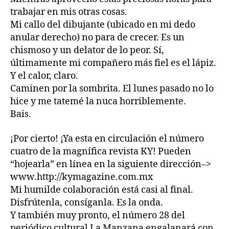
trabajar en mis otras cosas.
Mi callo del dibujante (ubicado en mi dedo
anular derecho) no para de crecer. Es un
chismoso y un delator de lo peor. Sí,
últimamente mi compañero más fiel es el lápiz.
Y el calor, claro.
Caminen por la sombrita. El lunes pasado no lo
hice y me tatemé la nuca horriblemente.
Bais.
¡Por cierto! ¡Ya esta en circulación el número
cuatro de la magnífica revista
KY
! Pueden
“hojearla” en línea en la siguiente dirección–>
www.http://kymagazine.com.mx
Mi humilde colaboración está casi al final.
Disfrútenla, consíganla. Es la onda.
Y también muy pronto, el número 28 del
periódico cultural
La Manzana
engalanará con