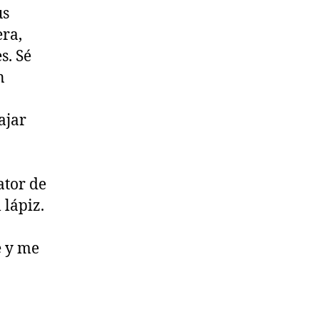
us
era,
s. Sé
n
ajar
ator de
 lápiz.
e y me