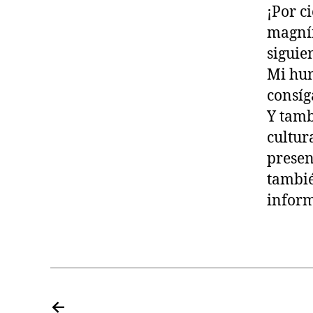
¡Por c
magníf
siguie
Mi hum
consíg
Y tamb
cultur
presen
tambié
inform
←