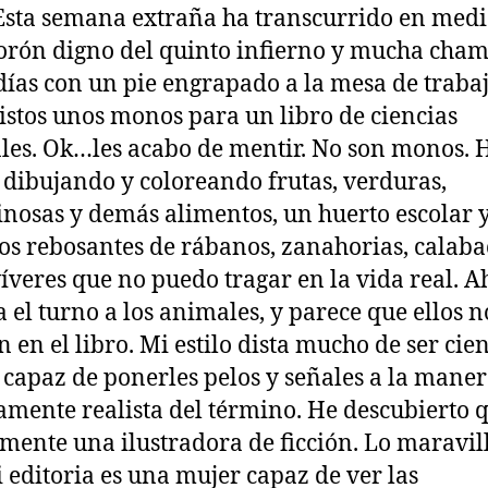
Esta semana extraña ha transcurrido en medi
orón digno del quinto infierno y mucha cham
días con un pie engrapado a la mesa de traba
listos unos monos para un libro de ciencias
les. Ok…les acabo de mentir. No son monos. 
 dibujando y coloreando frutas, verduras,
nosas y demás alimentos, un huerto escolar 
os rebosantes de rábanos, zanahorias, calabac
víveres que no puedo tragar en la vida real. 
ca el turno a los animales, y parece que ellos n
 en el libro. Mi estilo dista mucho de ser cien
 capaz de ponerles pelos y señales a la mane
tamente realista del término. He descubierto 
mente una ilustradora de ficción. Lo maravil
 editoria es una mujer capaz de ver las