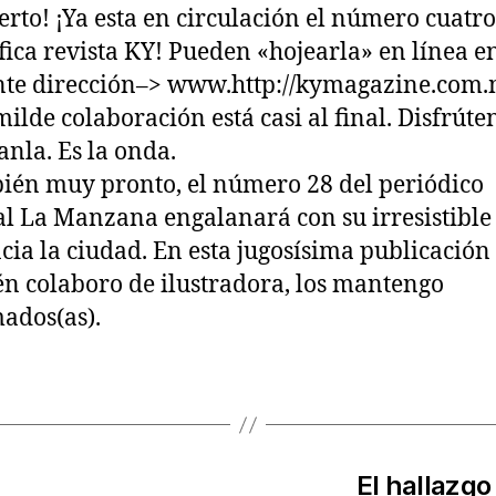
ierto! ¡Ya esta en circulación el número cuatro
ica revista
KY
! Pueden «hojearla» en línea en
nte dirección–> www.http://kymagazine.com
ilde colaboración está casi al final. Disfrúten
anla. Es la onda.
ién muy pronto, el número 28 del periódico
al
La Manzana
engalanará con su irresistible
cia la ciudad. En esta jugosísima publicación
n colaboro de ilustradora, los mantengo
ados(as).
El hallazgo