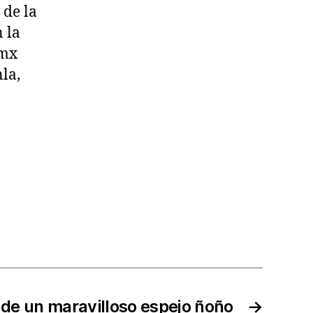
 de la
 la
.mx
la,
 de un maravilloso espejo ñoño
→