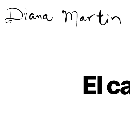
Diana
Martín
El c