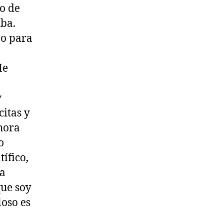
o de
ba.
jo para
He
y
itas y
Ahora
o
tífico,
ra
que soy
loso es