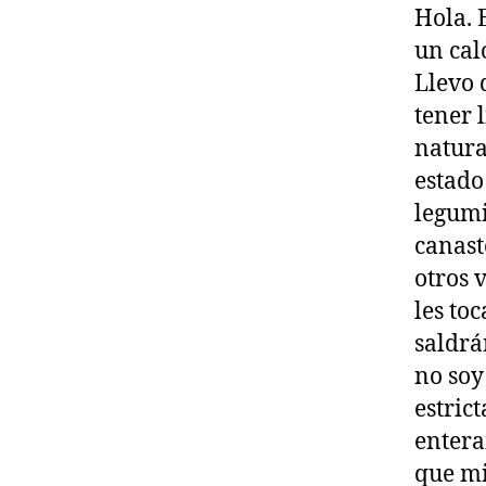
Hola. 
un cal
Llevo 
tener 
natura
estado
legumi
canast
otros 
les to
saldrán
no soy
estric
entera
que mi