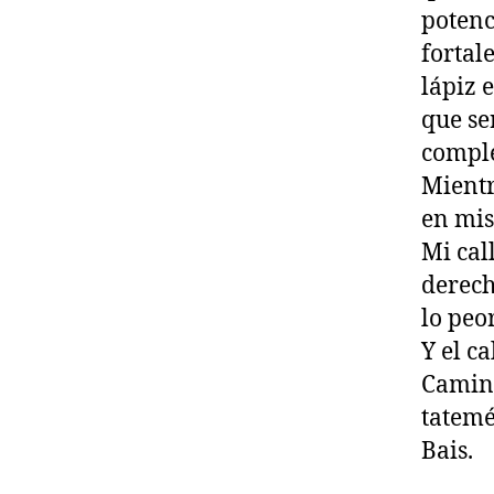
potenc
fortal
lápiz 
que se
comple
Mientr
en mis
Mi cal
derech
lo peo
Y el ca
Camine
tatemé
Bais.