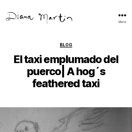
Menú
Diana
Martín
Categorías
BLOG
El taxi emplumado del
puerco| A hog´s
feathered taxi