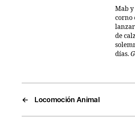
Mab y 
corno 
lanzar
de cal
solemn
días.
G
←
Locomoción Animal