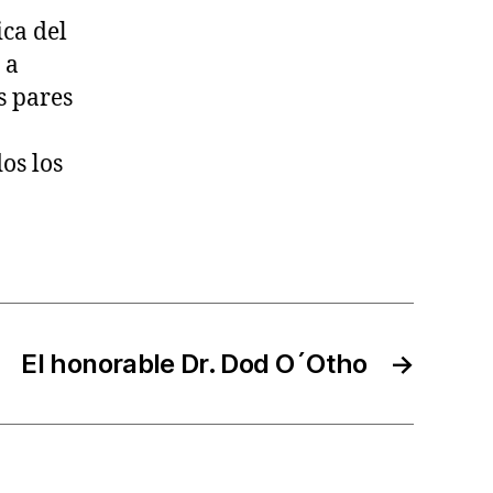
ca del
 a
s pares
os los
El honorable Dr. Dod O´Otho
→