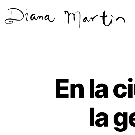
Diana
Martín
En la c
la g