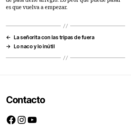
de pata tiene arreglo. Lo peor que puede pasar
es que vuelva a empezar.
←
La señorita con las tripas de fuera
→
Lo naco y lo inútil
Contacto
Facebook
Instagram
YouTube