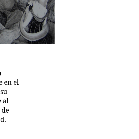
a
e en el
 su
 al
 de
d.