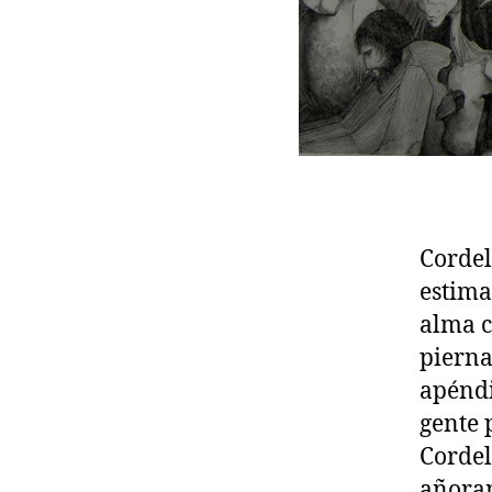
Cordel
estima
alma c
pierna
apéndi
gente 
Cordel
añora