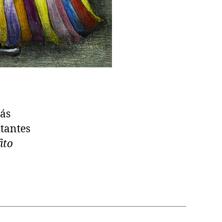
más
tantes
ito