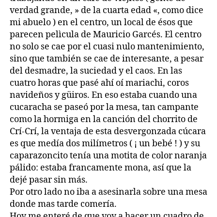
verdad grande, » de la cuarta edad «, como dice
mi abuelo ) en el centro, un local de ésos que
parecen pelìcula de Mauricio Garcés. El centro
no solo se cae por el cuasi nulo mantenimiento,
sino que también se cae de interesante, a pesar
del desmadre, la suciedad y el caos. En las
cuatro horas que pasé ahí oí mariachi, coros
navideños y güiros. En eso estaba cuando una
cucaracha se paseó por la mesa, tan campante
como la hormiga en la canción del chorrito de
Crí-Crí, la ventaja de esta desvergonzada cúcara
es que medía dos milímetros ( ¡ un bebé ! ) y su
caparazoncito tenía una motita de color naranja
pálido: estaba francamente mona, así que la
dejé pasar sin más.
Por otro lado no iba a asesinarla sobre una mesa
donde mas tarde comería.
Hoy me enteré de que voy a hacer un cuadro de