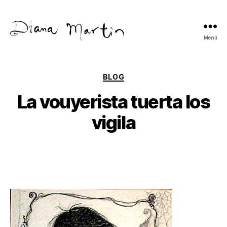
Menú
Diana
Martín
Categorías
BLOG
La vouyerista tuerta los
vigila