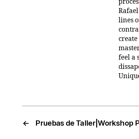
proces
Rafael
lines o
contra
create
master
feel a 
dissap
Unique
←
Pruebas de Taller|Workshop P