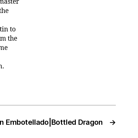
 master
the
tin to
om the
 me
n.
n Embotellado|Bottled Dragon
→