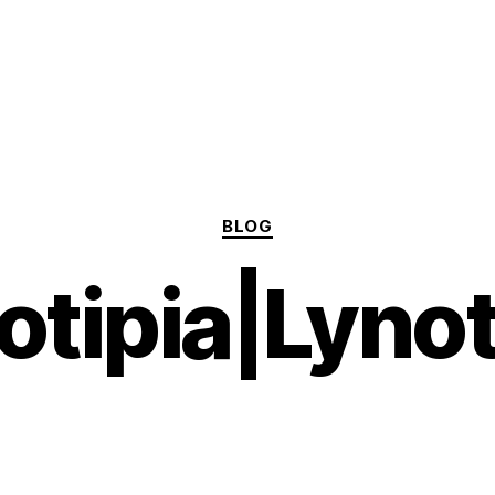
Categorías
BLOG
otipia|Lyno