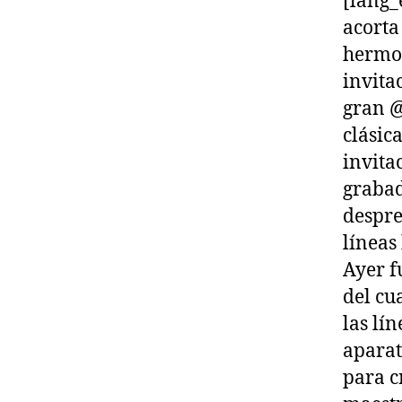
[lang_
acorta
hermos
invita
gran @
clásic
invita
grabad
despre
líneas
Ayer f
del cu
las lín
aparat
para c