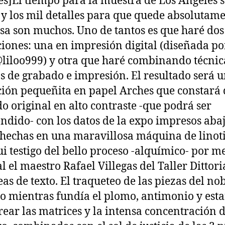
es]El tiempo para la muestra de Los Ángeles s
 y los mil detalles para que quede absolutam
a son muchos. Uno de tantos es que haré dos
ciones: una en impresión digital (diseñada po
liloo999) y otra que haré combinando técnic
as de grabado e impresión. El resultado será 
ción pequeñita en papel Arches que constará
o original en alto contraste -que podrá ser
ndido- con los datos de la expo impresos aba
 hechas en una maravillosa máquina de linoti
ui testigo del bello proceso -alquímico- por m
al el maestro Rafael Villegas del Taller Dittori
eas de texto. El traqueteo de las piezas del no
o mientras fundía el plomo, antimonio y est
rear las matrices y la intensa concentración d