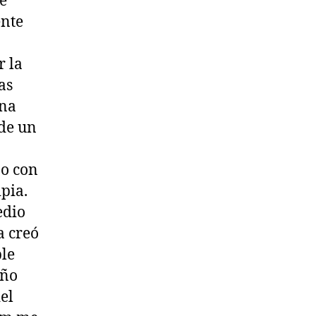
e
ente
r la
as
una
 de un
jo con
pia.
edio
a creó
ble
año
el