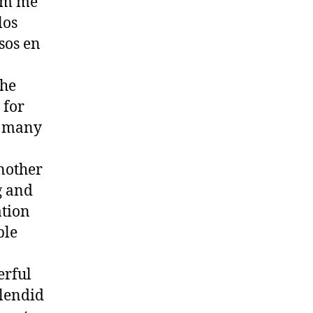
 pm me
los
sos en
the
 for
of many
nother
g and
ation
ble
erful
plendid