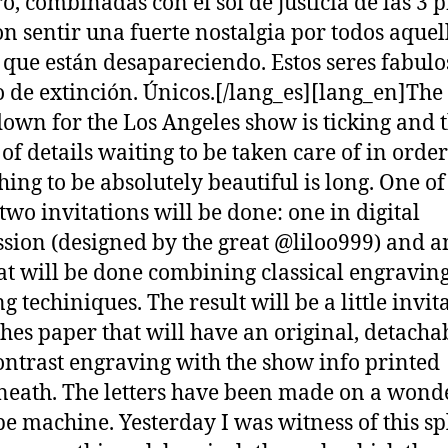
o, combinadas con el sol de justicia de las 3
on sentir una fuerte nostalgia por todos aquel
s que están desapareciendo. Estos seres fabulo
o de extinción. Únicos.[/lang_es][lang_en]The
own for the Los Angeles show is ticking and 
of details waiting to be taken care of in order
hing to be absolutely beautiful is long. One 
 two invitations will be done: one in digital
sion (designed by the great @liloo999) and a
at will be done combining classical engravin
g techiniques. The result will be a little invit
hes paper that will have an original, detacha
ontrast engraving with the show info printed
eath. The letters have been made on a wond
pe machine. Yesterday I was witness of this s