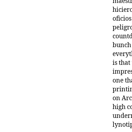
maestr
hicier
oficio
peligr
countd
bunch 
everyt
is that
impres
one th
printin
on Arc
high c
undern
lynoti