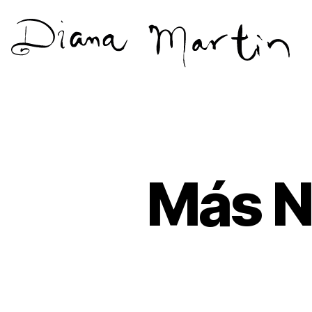
Diana
Martín
Más N