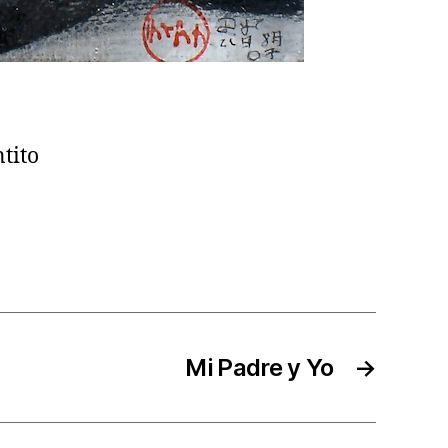
ntito
Mi Padre y Yo
→