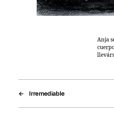
Anja s
cuerpo
llevár
←
Irremediable