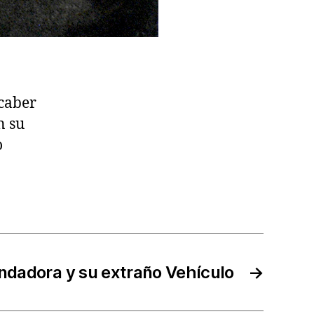
 caber
n su
o
dadora y su extraño Vehículo
→