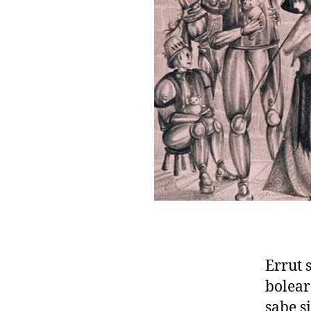
Errut 
bolear
sabe s