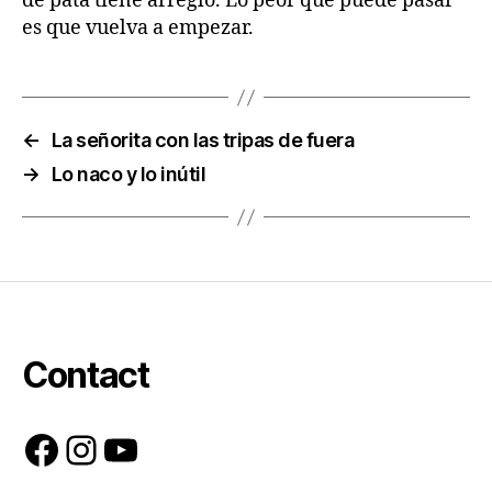
de pata tiene arreglo. Lo peor que puede pasar
es que vuelva a empezar.
←
La señorita con las tripas de fuera
→
Lo naco y lo inútil
Contact
Facebook
Instagram
YouTube