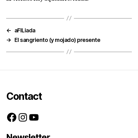
←
aFILiada
→
El sangriento (y mojado) presente
Contact
Facebook
Instagram
YouTube
Newsletter