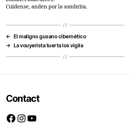
Cuídense, anden por la sombrita.
←
El maligno gusano cibernético
→
La vouyerista tuerta los vigila
Contact
Facebook
Instagram
YouTube