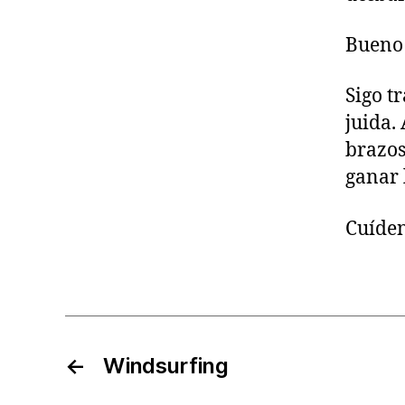
Bueno 
Sigo t
juida.
brazos
ganar 
Cuíden
←
Windsurfing