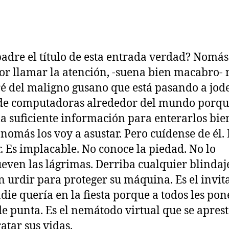
padre el título de esta entrada verdad? Nomás
or llamar la atención, -suena bien macabro- 
é del maligno gusano que está pasando a jod
de computadoras alrededor del mundo porqu
la suficiente información para enterarlos bien
o nomás los voy a asustar. Pero cuídense de él. 
r. Es implacable. No conoce la piedad. No lo
ven las lágrimas. Derriba cualquier blindaj
 urdir para proteger su máquina. Es el invit
die quería en la fiesta porque a todos les pon
de punta. Es el nemátodo virtual que se aprest
atar sus vidas.