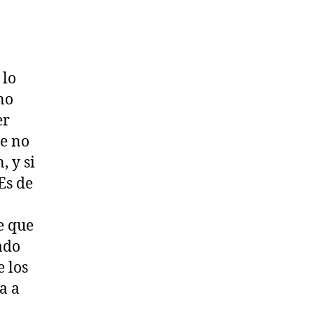
 lo
no
er
e no
, y si
Es de
e que
ado
e los
a a