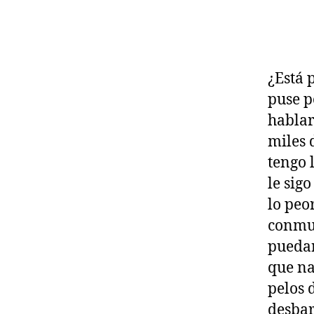
¿Está 
puse p
hablar
miles 
tengo 
le sig
lo peo
conmue
puedan
que na
pelos 
desbar