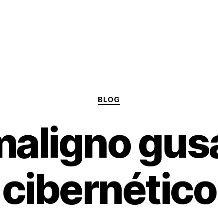
Categories
BLOG
maligno gu
cibernético