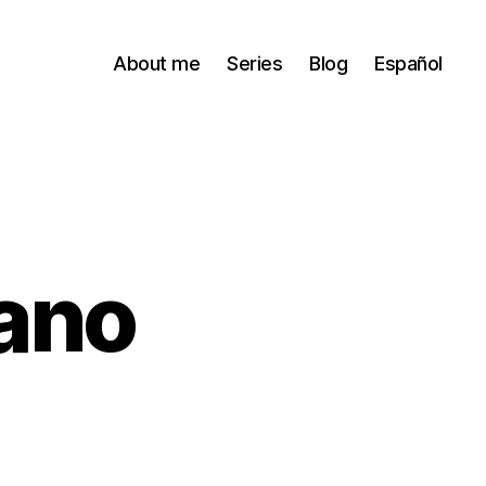
About me
Series
Blog
Español
sano