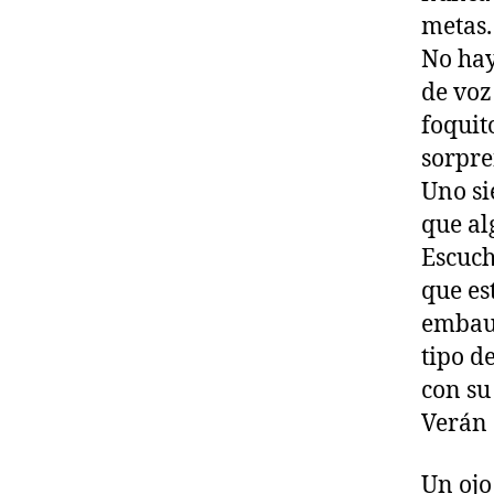
metas.
No hay
de voz
foquito
sorpre
Uno si
que al
Escuch
que es
embauc
tipo d
con su
Verán 
Un ojo 