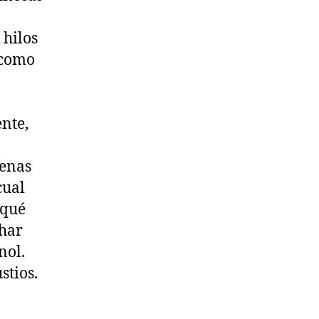
 hilos
 como
nte,
renas
cual
 qué
char
nol.
stios.