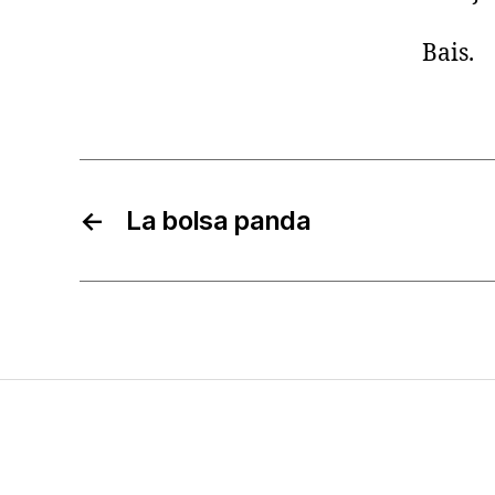
Bais.
←
La bolsa panda