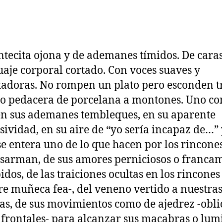
ntecita ojona y de ademanes tímidos. De caras
uaje corporal cortado. Con voces suaves y
adoras. No rompen un plato pero esconden tr
ro pedacera de porcelana a montones. Uno co
 en sus ademanes tembleques, en su aparente
sividad, en su aire de “yo sería incapaz de…”
se entera uno de lo que hacen por los rincones
sarman, de sus amores perniciosos o franca
idos, de las traiciones ocultas en los rincone
re muñeca fea-, del veneno vertido a nuestra
as, de sus movimientos como de ajedrez -obli
frontales- para alcanzar sus macabras o lum