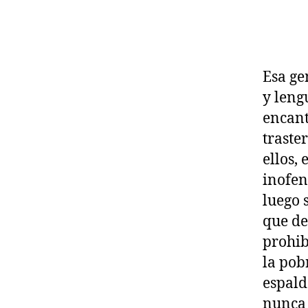
Esa ge
y leng
encant
traste
ellos,
inofen
luego 
que de
prohib
la pob
espald
nunca 