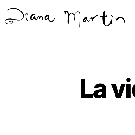
Diana
Martín
La v