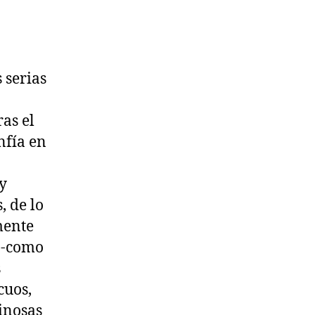
 serias
as el
nfía en
 y
, de lo
mente
s -como
s
cuos,
inosas