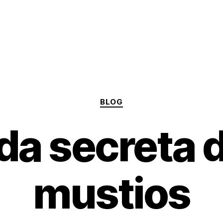
Categories
BLOG
ida secreta d
mustios