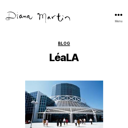
Menu
Diana
Martín
Categories
BLOG
LéaLA