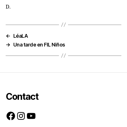
D.
←
LéaLA
→
Una tarde en FIL Niños
Contact
Facebook
Instagram
YouTube