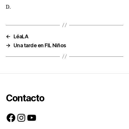
D.
←
LéaLA
→
Una tarde en FIL Niños
Contacto
Facebook
Instagram
YouTube