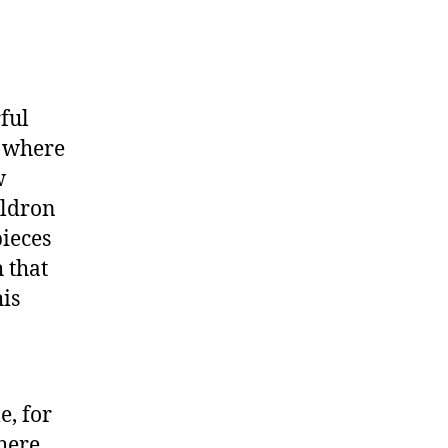
ful
d where
w
uldron
pieces
 that
is
e, for
where