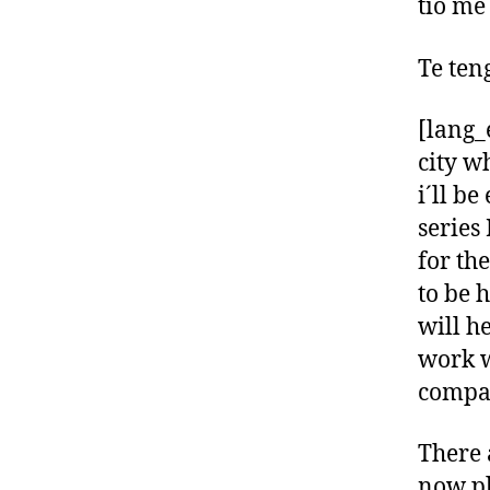
tío me
Te ten
[lang_
city w
i´ll be
series
for th
to be 
will h
work w
compan
There a
now pl