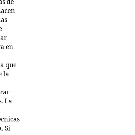
as de
 hacen
das
e
tar
ta en
s
ra que
 la
irar
. La
écnicas
. Si