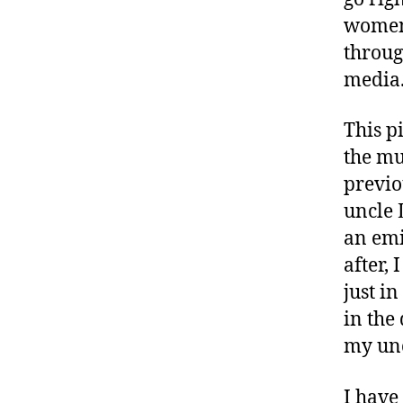
women´
throug
media
This pi
the mu
previo
uncle 
an emi
after,
just in
in the
my unc
I have