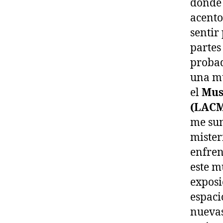
donde 
acento
sentir
partes
probad
una mu
el
Mus
(LAC
me sum
mister
enfren
este m
exposi
espaci
nuevas