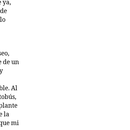
 ya,
 de
lo
seo,
e de un
y
ble. Al
tobús,
lplante
e la
 que mi