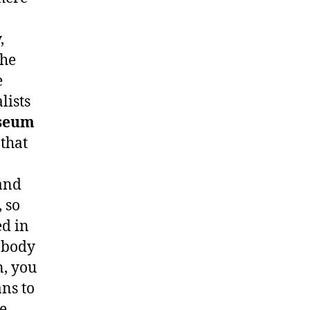
,
the
e
lists
useum
 that
 and
 so
ed in
, body
n, you
ans to
ve