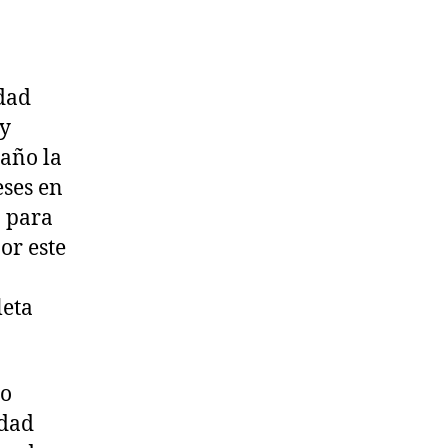
udad
 y
 año la
eses en
á para
or este
leta
lo
udad