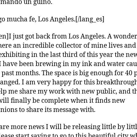
 mandó un guiño.
go mucha fe, Los Angeles.[/lang_es]
en]I just got back from Los Angeles. A wonder
here an incredible collector of mine lives an
 exhibiting in the last third of this year the ne
 I have been brewing in my ink and water ca
e past months. The space is big enough for 40 
hanged. I am very happy for this breakthrough
elp me share my work with new public, and th
ill finally be complete when it finds new
ions to share its message with.
re more news I will be releasing little by littl
ease start saving to go to this beautiful city 