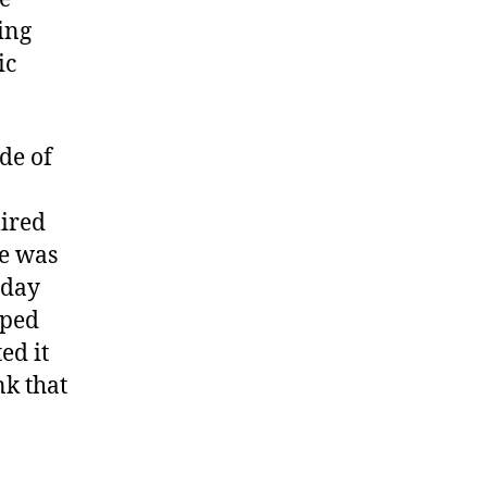
ing
ic
ide of
mired
e was
 day
pped
ed it
nk that