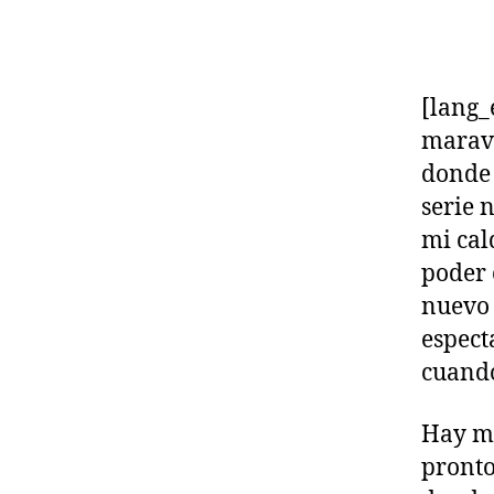
[lang_
maravi
donde 
serie 
mi cal
poder 
nuevo 
espect
cuando
Hay má
pronto