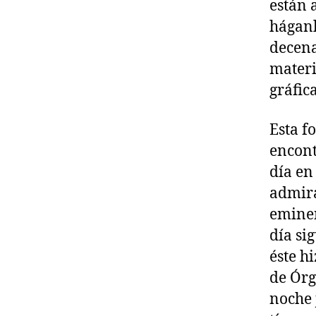
están 
háganl
decena
materi
gráfica
Esta f
encont
día en
admir
eminen
día si
éste h
de Órg
noche 