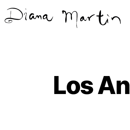
Diana
Martín
Los An