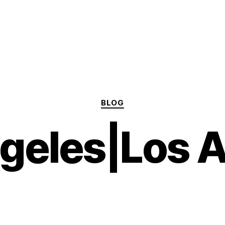
Categories
BLOG
geles|Los 