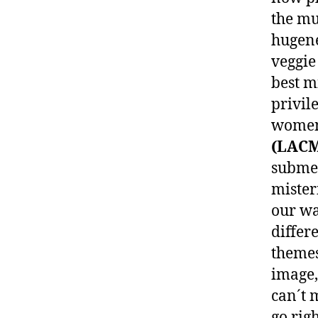
the mu
hugene
veggie
best mi
privil
women
(LAC
submer
mister
our wa
differ
themes
image,
can´t m
go righ