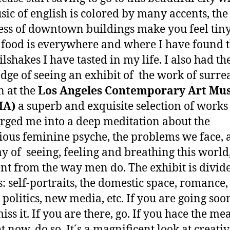
sic of english is colored by many accents, the
ss of downtown buildings make you feel tiny
 food is everywhere and where I have found 
lshakes I have tasted in my life. I also had th
edge of seeing an exhibit of the work of surrea
 at the
Los Angeles Contemporary Art M
MA)
a superb and exquisite selection of works
ged me into a deep meditation about the
ious feminine psyche, the problems we face,
y of seeing, feeling and breathing this world,
ent from the way men do. The exhibit is divid
: self-portraits, the domestic space, romance
 politics, new media, etc. If you are going soo
iss it. If you are there, go. If you hace the me
t now, do so. It´s a magnificent look at creati