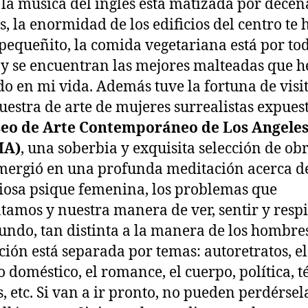
la música del inglés está matizada por decen
s, la enormidad de los edificios del centro te
 pequeñito, la comida vegetariana está por to
 y se encuentran las mejores malteadas que h
o en mi vida. Además tuve la fortuna de visi
estra de arte de mujeres surrealistas expues
eo de Arte Contemporáneo de Los Angele
MA)
, una soberbia y exquisita selección de ob
ergió en una profunda meditación acerca de
iosa psique femenina, los problemas que
tamos y nuestra manera de ver, sentir y resp
undo, tan distinta a la manera de los hombres
ción está separada por temas: autoretratos, el
o doméstico, el romance, el cuerpo, política, t
, etc. Si van a ir pronto, no pueden perdérsela