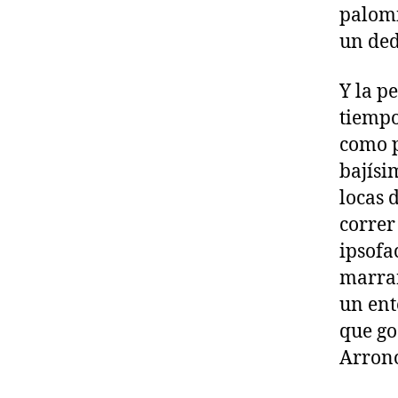
palomi
un ded
Y la p
tiempo
como p
bajísi
locas 
correr
ipsofa
marran
un ent
que go
Arrono