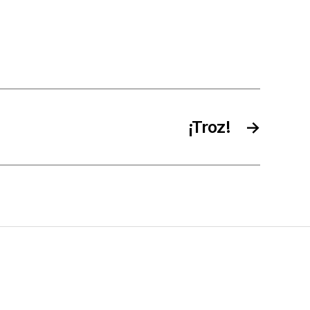
¡Troz!
→