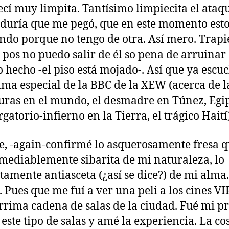
í muy limpita. Tantísimo limpiecita el ataq
duría que me pegó, que en este momento est
ndo porque no tengo de otra. Así mero. Trapi
 pos no puedo salir de él so pena de arruinar 
o hecho -el piso está mojado-. Así que ya escuc
ma especial de la BBC de la XEW (acerca de l
uras en el mundo, el desmadre en Túnez, Egip
gatorio-infierno en la Tierra, el trágico Haití)
, -again-confirmé lo asquerosamente fresa q
emediablemente sibarita de mi naturaleza, lo
tamente antiasceta (¿así se dice?) de mi alma.
. Pues que me fuí a ver una peli a los cines VI
rrima cadena de salas de la ciudad. Fué mi p
 este tipo de salas y amé la experiencia. La co