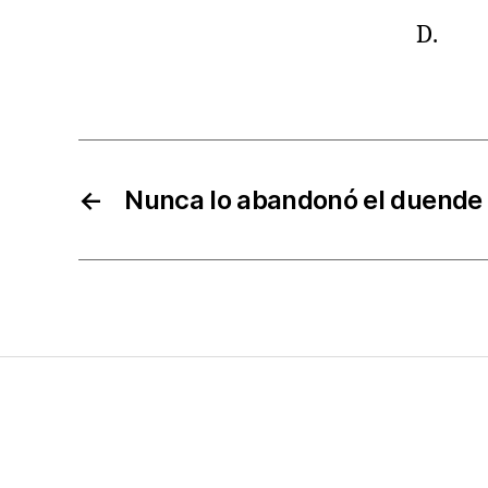
D.
←
Nunca lo abandonó el duende d