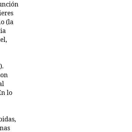
función
ieres
o (la
pia
el,
).
son
al
En lo
bidas,
unas