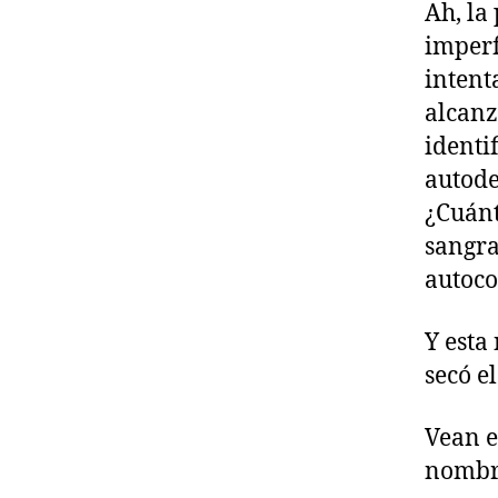
Ah, la
imperf
intent
alcanz
identi
autode
¿Cuánt
sangra
autoco
Y esta 
secó el
Vean e
nombre