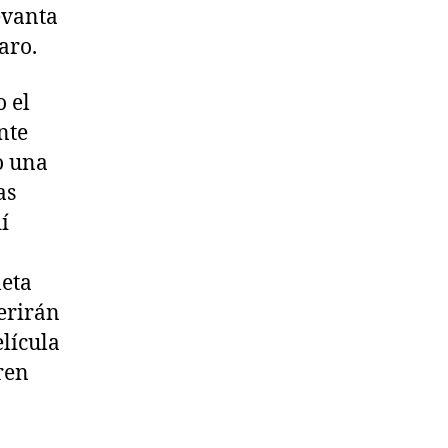
evanta
aro.
 el
nte
o una
as
í
leta
erirán
lícula
ren