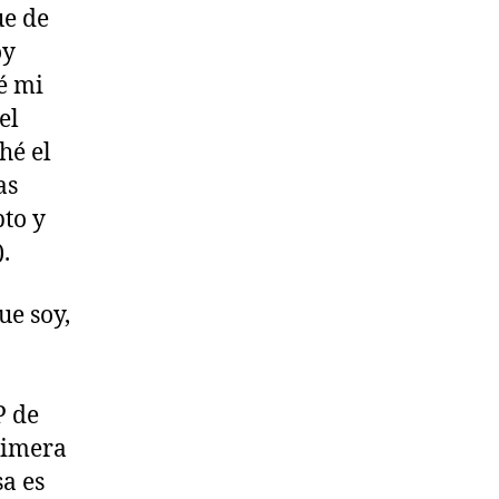
ue de
oy
é mi
el
hé el
as
to y
.
ue soy,
P de
rimera
sa es