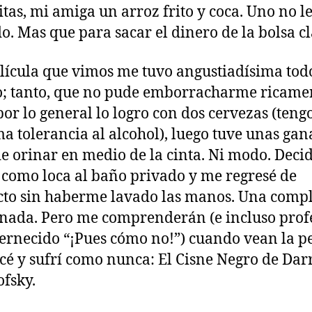
tas, mi amiga un arroz frito y coca. Uno no l
o. Mas que para sacar el dinero de la bolsa cl
elícula que vimos me tuvo angustiadísima todo
; tanto, que no pude emborracharme ricame
or lo general lo logro con dos cervezas (teng
ma tolerancia al alcohol), luego tuve unas gan
de orinar en medio de la cinta. Ni modo. Decid
 como loca al baño privado y me regresé de
cto sin haberme lavado las manos. Una comp
ada. Pero me comprenderán (e incluso prof
ernecido “¡Pues cómo no!”) cuando vean la pe
cé y sufrí como nunca: El Cisne Negro de Dar
fsky.