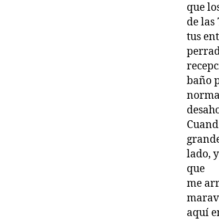
que lo
de las
tus en
perrad
recepc
baño p
normal
desaho
Cuando
grande
lado, 
que
me arr
maravi
aquí e