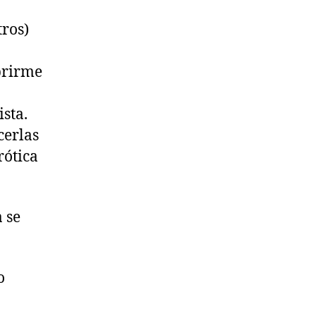
ros)
brirme
sta.
cerlas
rótica
a se
o