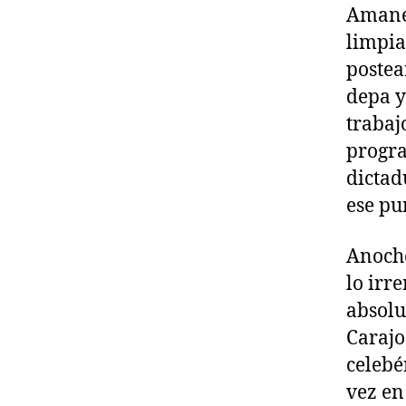
Amanec
limpia
postea
depa y
trabaj
progra
dictad
ese pur
Anoche
lo irr
absolu
Carajo
celebé
vez en