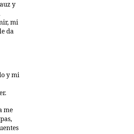
Sauz y
n
ir, mi
le da
do y mi
er.
ya me
ipas,
puentes