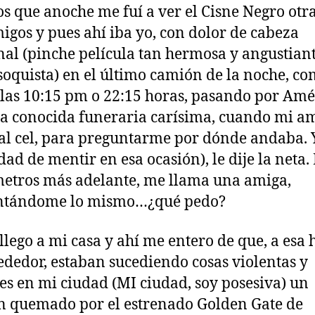
os que anoche me fuí a ver el Cisne Negro otr
igos y pues ahí iba yo, con dolor de cabeza
nal (pinche película tan hermosa y angustiant
oquista) en el último camión de la noche, co
 las 10:15 pm o 22:15 horas, pasando por Amé
 a conocida funeraria carísima, cuando mi 
al cel, para preguntarme por dónde andaba. Y
dad de mentir en esa ocasión), le dije la neta.
etros más adelante, me llama una amiga,
ntándome lo mismo…¿qué pedo?
llego a mi casa y ahí me entero de que, a esa 
ededor, estaban sucediendo cosas violentas y
les en mi ciudad (MI ciudad, soy posesiva) un
 quemado por el estrenado Golden Gate de