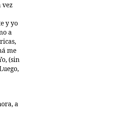
a vez
e y yo
mo a
ricas,
amá me
o, (sin
 Luego,
hora, a