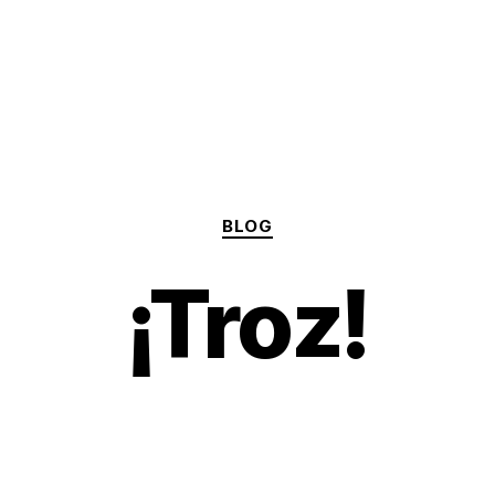
Categories
BLOG
¡Troz!