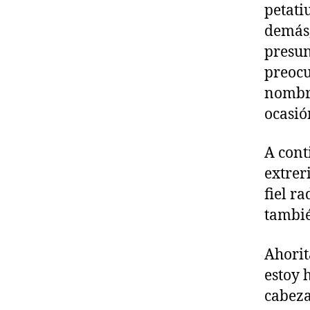
petati
demás,
presun
preocu
nombre
ocasió
A cont
extrer
fiel r
tambié
Ahorit
estoy 
cabeza