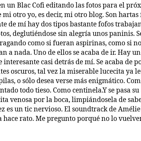
en un Blac Cofi editando las fotos para el pró
 mi otro yo, es decir, mi otro blog. Son hartas 
te de mí hay dos tipos bastante fofos trabaja
ptos, deglutiéndose sin alegría unos paninis. S
tragando como si fueran aspirinas, como si n
an a nada. Uno de ellos se acaba de ir. Hay u
e interesante casi detrás de mí. Se acaba de p
tes oscuros, tal vez la miserable lucecita ya le
pilas, o sólo desea verse más enigmático. Com
entado todo tieso. Como centinela.Y se pasa su
ta venosa por la boca, limpiándosela de sabe
vez es un tic nervioso. El soundtrack de Amélie
 hace rato. Me pregunto porqué no lo vuelve