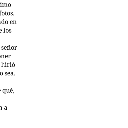
ximo
fotos.
ndo en
e los
o
n señor
oner
 hirió
o sea.
 qué,
n a