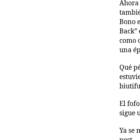
Ahora 
tambié
Bono e
Back” 
como q
una ép
Qué pé
estuvi
biutif
El fof
sigue 
Ya se 