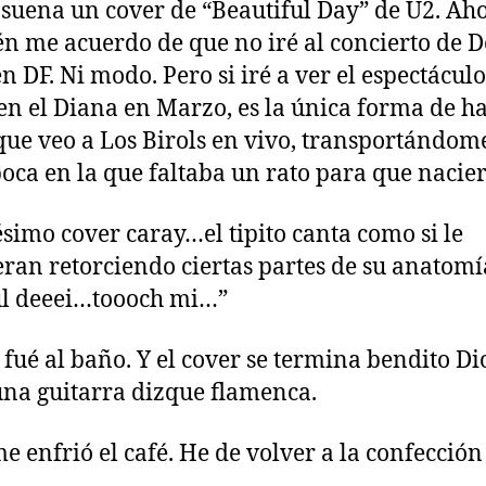
suena un cover de “Beautiful Day” de U2. Ah
n me acuerdo de que no iré al concierto de 
n DF. Ni modo. Pero si iré a ver el espectáculo
en el Diana en Marzo, es la única forma de h
ue veo a Los Birols en vivo, transportándom
oca en la que faltaba un rato para que nacier
simo cover caray…el tipito canta como si le
eran retorciendo ciertas partes de su anatomía
ul deeei…toooch mi…”
o fué al baño. Y el cover se termina bendito Di
una guitarra dizque flamenca.
me enfrió el café. He de volver a la confección