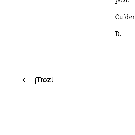
post.
Cuíden
D.
←
¡Troz!