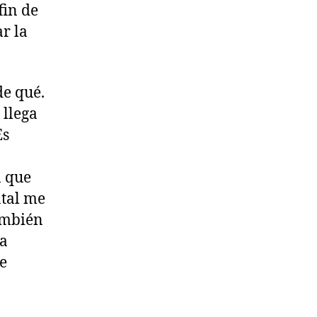
fin de
r la
de qué.
 llega
Es
a que
ntal me
ambién
ia
de