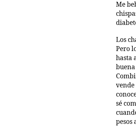
Me beb
chispa
diabet
Los ch
Pero l
hasta 
buena 
Combin
vende 
conoce
sé com
cuando
pesos 