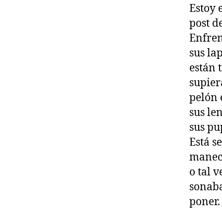
Estoy 
post de
Enfren
sus la
están 
supier
pelón 
sus len
sus pu
Está s
maneci
o tal 
sonaba
poner.