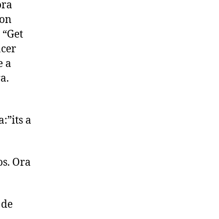
ora
Don
 “Get
acer
e a
a.
:”its a
os. Ora
 de