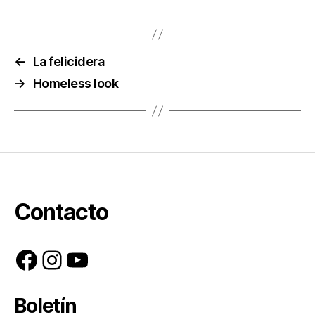
←
La felicidera
→
Homeless look
Contacto
Facebook
Instagram
YouTube
Boletín