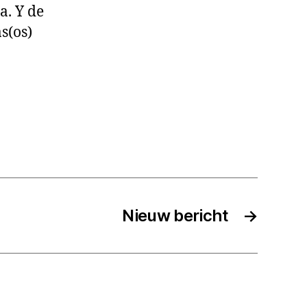
a. Y de
s(os)
Nieuw bericht
→