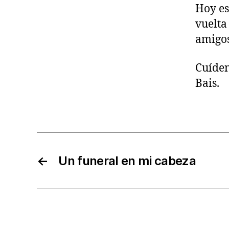
Hoy es
vuelta
amigos
Cuíden
Bais.
←
Un funeral en mi cabeza