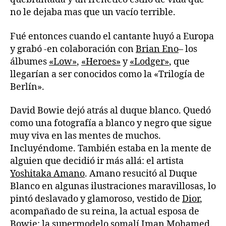
no le dejaba mas que un vacío terrible.
Fué entonces cuando el cantante huyó a Europa
y grabó -en colaboración con
Brian Eno
– los
álbumes
«Low»
,
«Heroes»
y
«Lodger»
, que
llegarían a ser conocidos como la «Trilogía de
Berlín».
David Bowie dejó atrás al duque blanco. Quedó
como una fotografía a blanco y negro que sigue
muy viva en las mentes de muchos.
Incluyéndome. También estaba en la mente de
alguien que decidió ir más allá: el artista
Yoshitaka Amano
. Amano resucitó al Duque
Blanco en algunas ilustraciones maravillosas, lo
pintó deslavado y glamoroso, vestido de
Dior
,
acompañado de su reina, la actual esposa de
Bowie: la supermodelo somalí
Iman Mohamed
.