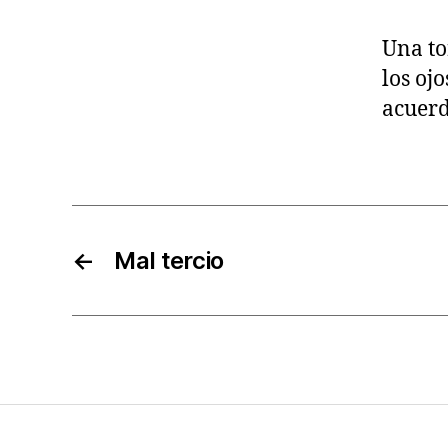
Una to
los oj
acuerd
←
Mal tercio