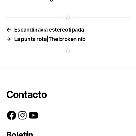
←
Escandinavia estereotipada
→
La punta rota|The broken nib
Contacto
Facebook
Instagram
YouTube
Boletín