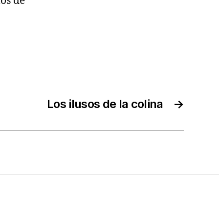
los de
Los ilusos de la colina
→