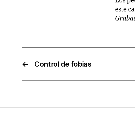
Los pe
este c
Grabad
←
Control de fobias