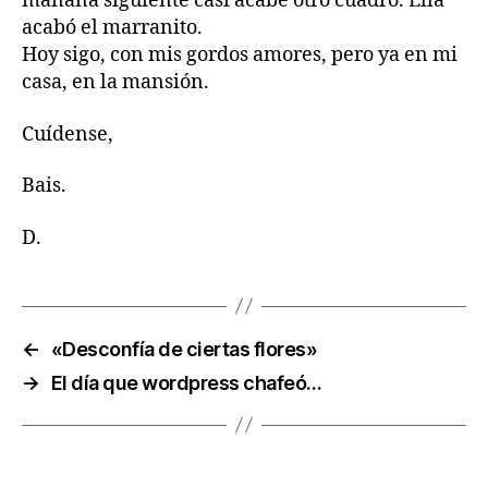
mañana siguiente casi acabé otro cuadro. Ella
acabó el marranito.
Hoy sigo, con mis gordos amores, pero ya en mi
casa, en la mansión.
Cuídense,
Bais.
D.
←
«Desconfía de ciertas flores»
→
El día que wordpress chafeó…